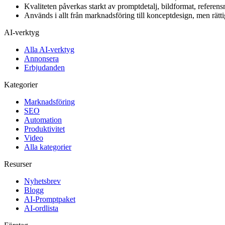
Kvaliteten påverkas starkt av promptdetalj, bildformat, referens
Används i allt från marknadsföring till konceptdesign, men rätti
AI-verktyg
Alla AI-verktyg
Annonsera
Erbjudanden
Kategorier
Marknadsföring
SEO
Automation
Produktivitet
Video
Alla kategorier
Resurser
Nyhetsbrev
Blogg
AI-Promptpaket
AI-ordlista