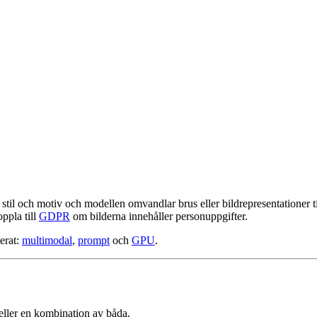
stil och motiv och modellen omvandlar brus eller bildrepresentationer ti
ppla till
GDPR
om bilderna innehåller personuppgifter.
terat:
multimodal
,
prompt
och
GPU
.
r eller en kombination av båda.