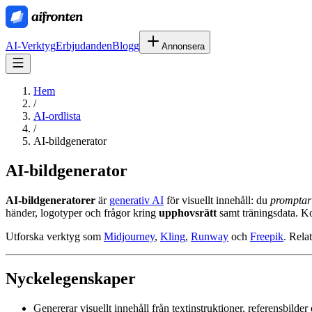
AI-Verktyg
Erbjudanden
Blogg
Annonsera
Hem
/
AI-ordlista
/
AI-bildgenerator
AI-bildgenerator
AI-bildgeneratorer
är
generativ AI
för visuellt innehåll: du
promptar
händer, logotyper och frågor kring
upphovsrätt
samt träningsdata. Ko
Utforska verktyg som
Midjourney
,
Kling
,
Runway
och
Freepik
. Rela
Nyckelegenskaper
Genererar visuellt innehåll från textinstruktioner, referensbilde