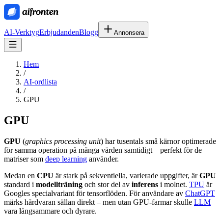
AI-Verktyg
Erbjudanden
Blogg
Annonsera
Hem
/
AI-ordlista
/
GPU
GPU
GPU
(
graphics processing unit
) har tusentals små kärnor optimerade
för samma operation på många värden samtidigt – perfekt för de
matriser som
deep learning
använder.
Medan en
CPU
är stark på sekventiella, varierade uppgifter, är
GPU
standard i
modellträning
och stor del av
inferens
i molnet.
TPU
är
Googles specialvariant för tensorflöden. För användare av
ChatGPT
märks hårdvaran sällan direkt – men utan GPU-farmar skulle
LLM
vara långsammare och dyrare.