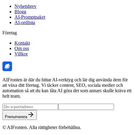
Nyhetsbrev
Blogg
AI-Promptpaket
AI-ordlista
Företag
Kontakt
Om oss
Villkor
AIFronten är där du hittar AI-verktyg och lär dig använda dem för
att växa ditt företag. Vi täcker content, SEO, sociala medier och
automation så att du kan låta AI göra det som annars skulle kräva ett
helt team.
Prenumerera
©
AIFronten
. Alla rättigheter förbehållna.