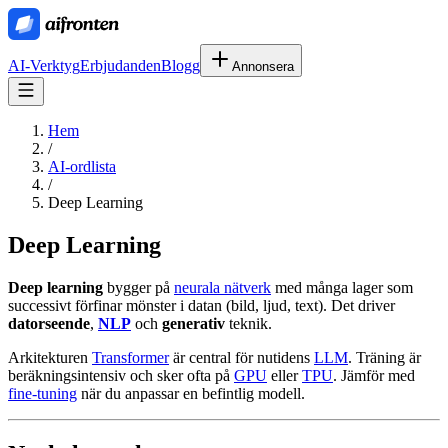
AI-Verktyg
Erbjudanden
Blogg
Annonsera
Hem
/
AI-ordlista
/
Deep Learning
Deep Learning
Deep learning
bygger på
neurala nätverk
med många lager som
successivt förfinar mönster i datan (bild, ljud, text). Det driver
datorseende
,
NLP
och
generativ
teknik.
Arkitekturen
Transformer
är central för nutidens
LLM
. Träning är
beräkningsintensiv och sker ofta på
GPU
eller
TPU
. Jämför med
fine-tuning
när du anpassar en befintlig modell.