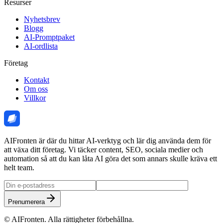
Resurser
Nyhetsbrev
Blogg
AI-Promptpaket
AI-ordlista
Företag
Kontakt
Om oss
Villkor
AIFronten är där du hittar AI-verktyg och lär dig använda dem för
att växa ditt företag. Vi täcker content, SEO, sociala medier och
automation så att du kan låta AI göra det som annars skulle kräva ett
helt team.
Prenumerera
©
AIFronten
. Alla rättigheter förbehållna.