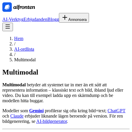
AI-Verktyg
Erbjudanden
Blogg
Annonsera
Hem
/
AI-ordlista
/
Multimodal
Multimodal
Multimodal
betyder att systemet tar in mer än ett
sätt
att
representera information – klassiskt text
och
bild, ibland ljud eller
video. Du kan till exempel ladda upp en skärmdump och be
modellen hitta buggar.
Modeller som
Gemini
profilerar sig ofta kring bild+text;
ChatGPT
och
Claude
erbjuder liknande lägen beroende på version. För ren
bildgenerering, se
AI-bildgenerator
.