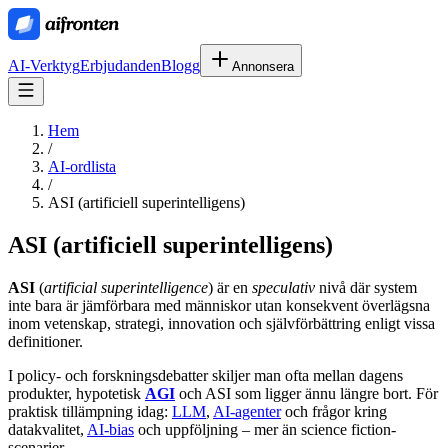
AI-Verktyg
Erbjudanden
Blogg
Annonsera
Hem
/
AI-ordlista
/
ASI (artificiell superintelligens)
ASI (artificiell superintelligens)
ASI
(
artificial superintelligence
) är en
speculativ
nivå där system
inte bara är jämförbara med människor utan konsekvent överlägsna
inom vetenskap, strategi, innovation och självförbättring enligt vissa
definitioner.
I policy- och forskningsdebatter skiljer man ofta mellan dagens
produkter, hypotetisk
AGI
och ASI som ligger ännu längre bort. För
praktisk tillämpning idag:
LLM
,
AI-agenter
och frågor kring
datakvalitet,
AI-bias
och uppföljning – mer än science fiction-
scenarier.