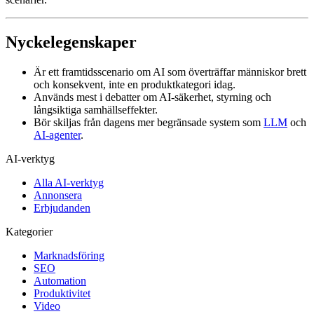
Nyckelegenskaper
Är ett framtidsscenario om AI som överträffar människor brett
och konsekvent, inte en produktkategori idag.
Används mest i debatter om AI-säkerhet, styrning och
långsiktiga samhällseffekter.
Bör skiljas från dagens mer begränsade system som
LLM
och
AI-agenter
.
AI-verktyg
Alla AI-verktyg
Annonsera
Erbjudanden
Kategorier
Marknadsföring
SEO
Automation
Produktivitet
Video