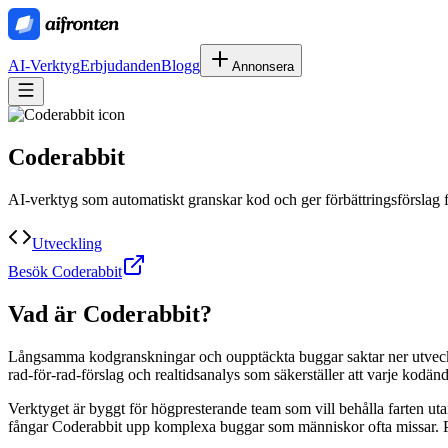
AI-Verktyg
Erbjudanden
Blogg
Annonsera
Coderabbit
AI-verktyg som automatiskt granskar kod och ger förbättringsförslag fö
Utveckling
Besök Coderabbit
Vad är
Coderabbit
?
Långsamma kodgranskningar och oupptäckta buggar saktar ner utveckl
rad-för-rad-förslag och realtidsanalys som säkerställer att varje kodän
Verktyget är byggt för högpresterande team som vill behålla farten utan
fångar Coderabbit upp komplexa buggar som människor ofta missar. Pro