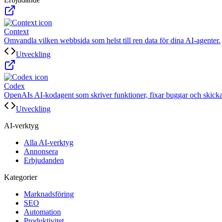
Context
Omvandla vilken webbsida som helst till ren data för dina AI-agenter.
Utveckling
Codex
OpenAIs AI-kodagent som skriver funktioner, fixar buggar och skick
Utveckling
AI-verktyg
Alla AI-verktyg
Annonsera
Erbjudanden
Kategorier
Marknadsföring
SEO
Automation
Produktivitet