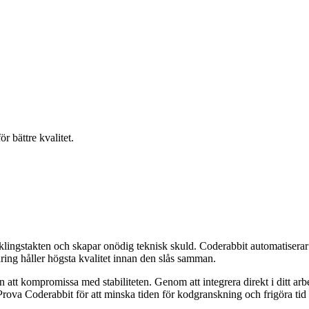
r bättre kvalitet.
ingstakten och skapar onödig teknisk skuld. Coderabbit automatisera
dring håller högsta kvalitet innan den slås samman.
 att kompromissa med stabiliteten. Genom att integrera direkt i ditt arbe
va Coderabbit för att minska tiden för kodgranskning och frigöra tid f