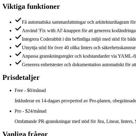
Viktiga funktioner
Få automatiska sammanfattningar och arkitekturdiagram för v
Använd 'Fix with AI'-knappen för att generera kodändringar
Integrera Coderabbit i din befintliga miljö med stöd för båd
Utnyttja stöd för över 40 olika linters och säkerhetsskannrar f
Anpassa granskningsregler och kodstandarder via YAML-filer f
Generera enhetstester och dokumentation automatiskt för att 
Prisdetaljer
Free
-
$0/månad
Inkluderar en 14-dagars provperiod av Pro-planen, obegränsade
Pro
-
$24/månad
Omfattande PR-granskningar med stöd för Jira, Linear, linters,
Vanliga frågor