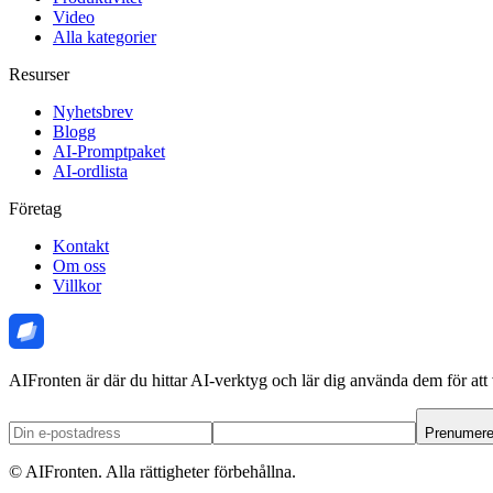
Video
Alla kategorier
Resurser
Nyhetsbrev
Blogg
AI-Promptpaket
AI-ordlista
Företag
Kontakt
Om oss
Villkor
AIFronten är där du hittar AI-verktyg och lär dig använda dem för att 
Prenumere
©
AIFronten
. Alla rättigheter förbehållna.