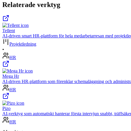
Relaterade verktyg
Tellent
AI-driven smart HR-plattform för hela medarbetarresan med projektle
Projektledning
•
HR
Mega Hr
AI-driven HR-plattform som förenklar schemaläggning och administrat
HR
Pizo
AI-verktyg som automatiskt hanterar första intervjun snabbt, träffsäk
HR