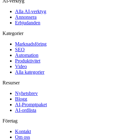
AI-verktyg
Alla AI-verktyg
Annonsera
Erbjudanden
Kategorier
Marknadsföring
SEO
Automation
Produktivitet
Video
Alla kategorier
Resurser
Nyhetsbrev
Blogg
AI-Promptpaket
AI-ordlista
Företag
Kontakt
Om oss