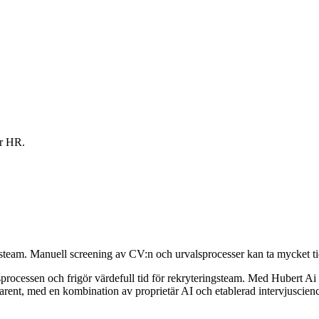
ör HR.
eam. Manuell screening av CV:n och urvalsprocesser kan ta mycket tid
sprocessen och frigör värdefull tid för rekryteringsteam. Med Hubert Ai 
ansparent, med en kombination av proprietär AI och etablerad intervjuscien