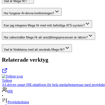
Vad är Mega Hr?
Hur fungerar AI-drivna kortlistningen?
Kan jag integrera Mega Hr med mitt befintliga ATS-system?
Hur säkerställer Mega Hr att anställningsprocessen är rättvis?
Vad är fördelarna med att använda Mega Hr?
Relaterade verktyg
Tellent
AI-driven smart HR-plattform för hela medarbetarresan med projektle
HR
•
Projektledning