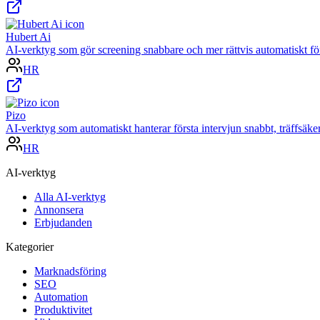
Hubert Ai
AI-verktyg som gör screening snabbare och mer rättvis automatiskt f
HR
Pizo
AI-verktyg som automatiskt hanterar första intervjun snabbt, träffsäk
HR
AI-verktyg
Alla AI-verktyg
Annonsera
Erbjudanden
Kategorier
Marknadsföring
SEO
Automation
Produktivitet