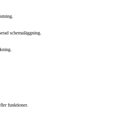
istning.
iserad schemaläggning.
kning.
fler funktioner.