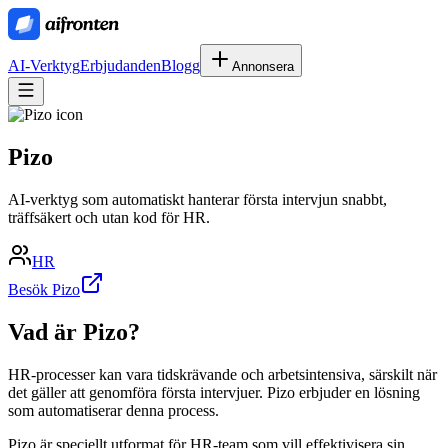
AI-Verktyg
Erbjudanden
Blogg
Annonsera
Pizo
AI-verktyg som automatiskt hanterar första intervjun snabbt,
träffsäkert och utan kod för HR.
HR
Besök Pizo
Vad är
Pizo
?
HR-processer kan vara tidskrävande och arbetsintensiva, särskilt när
det gäller att genomföra första intervjuer. Pizo erbjuder en lösning
som automatiserar denna process.
Pizo är speciellt utformat för HR-team som vill effektivisera sin