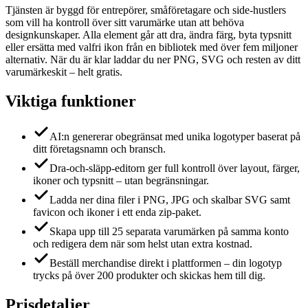
Tjänsten är byggd för entrepörer, småföretagare och side-hustlers
som vill ha kontroll över sitt varumärke utan att behöva
designkunskaper. Alla element går att dra, ändra färg, byta typsnitt
eller ersätta med valfri ikon från en bibliotek med över fem miljoner
alternativ. När du är klar laddar du ner PNG, SVG och resten av ditt
varumärkeskit – helt gratis.
Viktiga funktioner
AI:n genererar obegränsat med unika logotyper baserat på
ditt företagsnamn och bransch.
Dra-och-släpp-editorn ger full kontroll över layout, färger,
ikoner och typsnitt – utan begränsningar.
Ladda ner dina filer i PNG, JPG och skalbar SVG samt
favicon och ikoner i ett enda zip-paket.
Skapa upp till 25 separata varumärken på samma konto
och redigera dem när som helst utan extra kostnad.
Beställ merchandise direkt i plattformen – din logotyp
trycks på över 200 produkter och skickas hem till dig.
Prisdetaljer