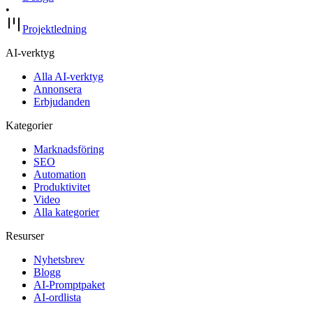
•
Projektledning
AI-verktyg
Alla AI-verktyg
Annonsera
Erbjudanden
Kategorier
Marknadsföring
SEO
Automation
Produktivitet
Video
Alla kategorier
Resurser
Nyhetsbrev
Blogg
AI-Promptpaket
AI-ordlista