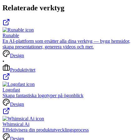
Relaterade verktyg
Runable
En AI-plattform som ersätter alla dina verktyg — bygg hemsidor,
skapa presentationer, generera videos och mer.
Design
•
Produktivitet
Logofast
Skapa fantastiska logotyper på ögonblick
Design
Whimsical Ai
Effektivisera din produktutvecklingsprocess
Design