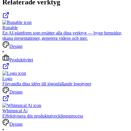
Relaterade verktyg
Runable
En AI-plattform som ersätter alla dina verktyg — bygg hemsidor,
skapa presentationer, generera videos och mer.
Design
•
Produktivitet
Logo
Förvandla dina idéer till iögonfallande logotyper
Design
Whimsical Ai
Effektivisera din produktutvecklingsprocess
Design
•