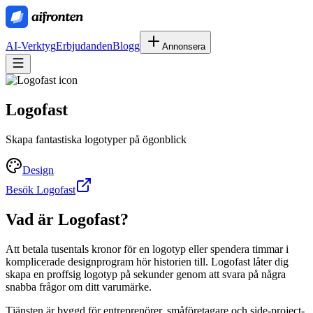
AI-Verktyg
Erbjudanden
Blogg
Annonsera
Logofast
Skapa fantastiska logotyper på ögonblick
Design
Besök Logofast
Vad är
Logofast
?
Att betala tusentals kronor för en logotyp eller spendera timmar i
komplicerade designprogram hör historien till. Logofast låter dig
skapa en proffsig logotyp på sekunder genom att svara på några
snabba frågor om ditt varumärke.
Tjänsten är byggd för entreprenörer, småföretagare och side-project-