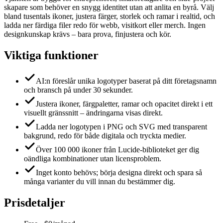
skapare som behöver en snygg identitet utan att anlita en byrå. Välj
bland tusentals ikoner, justera färger, storlek och ramar i realtid, och
ladda ner färdiga filer redo för webb, visitkort eller merch. Ingen
designkunskap krävs – bara prova, finjustera och kör.
Viktiga funktioner
AI:n föreslår unika logotyper baserat på ditt företagsnamn
och bransch på under 30 sekunder.
Justera ikoner, färgpaletter, ramar och opacitet direkt i ett
visuellt gränssnitt – ändringarna visas direkt.
Ladda ner logotypen i PNG och SVG med transparent
bakgrund, redo för både digitala och tryckta medier.
Över 100 000 ikoner från Lucide-biblioteket ger dig
oändliga kombinationer utan licensproblem.
Inget konto behövs; börja designa direkt och spara så
många varianter du vill innan du bestämmer dig.
Prisdetaljer