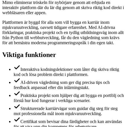
Mimo eliminerar tröskeln för nybörjare genom att erbjuda en
interaktiv plattform där du lär dig genom att skriva riktig kod direkt i
webbläsaren eller appen.
Plattformen är byggd för alla som vill bygga en karriär inom
mjukvaruutveckling, oavsett tidigare erfarenhet. Med AI-drivna
förklaringar, praktiska projekt och en tydlig utbildningsväg inom allt
från Python till webbutveckling, får du den vägledning som krävs
för att bemästra moderna programmeringsspråk i din egen takt.
Viktiga funktioner
Interaktiva kodningslektioner som låter dig skriva riktig
kod och lösa problem direkt i plattformen.
AI-driven vägledning som ger dig precisa tips och
feedback anpassad efter din inlärningstakt.
Praktiska projekt som hjälper dig att bygga en portfölj och
förstå hur kod fungerar i verkliga scenarier.
Strukturerade karriärvägar som guidar dig steg för steg
mot professionella mål inom mjukvaruutveckling.
Certifikat som bevisar dina färdigheter och kan användas
för att visa upp din kompetens för arbetsgivare.