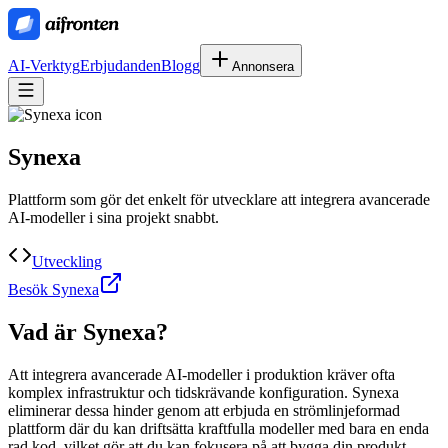
AI-Verktyg
Erbjudanden
Blogg
Annonsera
Synexa
Plattform som gör det enkelt för utvecklare att integrera avancerade
AI-modeller i sina projekt snabbt.
Utveckling
Besök Synexa
Vad är
Synexa
?
Att integrera avancerade AI-modeller i produktion kräver ofta
komplex infrastruktur och tidskrävande konfiguration. Synexa
eliminerar dessa hinder genom att erbjuda en strömlinjeformad
plattform där du kan driftsätta kraftfulla modeller med bara en enda
rad kod, vilket gör att du kan fokusera på att bygga din produkt