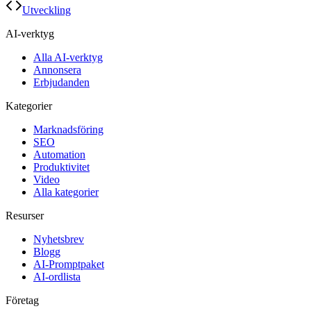
Utveckling
AI-verktyg
Alla AI-verktyg
Annonsera
Erbjudanden
Kategorier
Marknadsföring
SEO
Automation
Produktivitet
Video
Alla kategorier
Resurser
Nyhetsbrev
Blogg
AI-Promptpaket
AI-ordlista
Företag