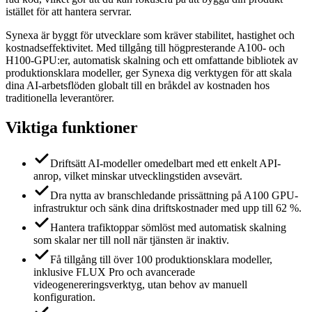
istället för att hantera servrar.
Synexa är byggt för utvecklare som kräver stabilitet, hastighet och
kostnadseffektivitet. Med tillgång till högpresterande A100- och
H100-GPU:er, automatisk skalning och ett omfattande bibliotek av
produktionsklara modeller, ger Synexa dig verktygen för att skala
dina AI-arbetsflöden globalt till en bråkdel av kostnaden hos
traditionella leverantörer.
Viktiga funktioner
Driftsätt AI-modeller omedelbart med ett enkelt API-
anrop, vilket minskar utvecklingstiden avsevärt.
Dra nytta av branschledande prissättning på A100 GPU-
infrastruktur och sänk dina driftskostnader med upp till 62 %.
Hantera trafiktoppar sömlöst med automatisk skalning
som skalar ner till noll när tjänsten är inaktiv.
Få tillgång till över 100 produktionsklara modeller,
inklusive FLUX Pro och avancerade
videogenereringsverktyg, utan behov av manuell
konfiguration.