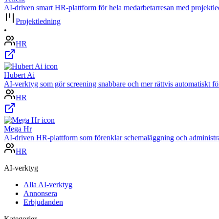
AI-driven smart HR-plattform för hela medarbetarresan med projektle
Projektledning
•
HR
Hubert Ai
AI-verktyg som gör screening snabbare och mer rättvis automatiskt f
HR
Mega Hr
AI-driven HR-plattform som förenklar schemaläggning och administrat
HR
AI-verktyg
Alla AI-verktyg
Annonsera
Erbjudanden
Kategorier