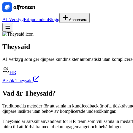
AI-Verktyg
Erbjudanden
Blogg
Annonsera
Theysaid
AI-verktyg som ger djupare kundinsikter automatiskt utan komplicera
HR
Besök Theysaid
Vad är
Theysaid
?
Traditionella metoder för att samla in kundfeedback är ofta tidskrävan
djupare insikter utan behov av komplicerade undersökningar.
TheySaid är särskilt användbart för HR-team som vill samla in medarbe
bidra till att förbättra medarbetarengagemanget och behållningen.