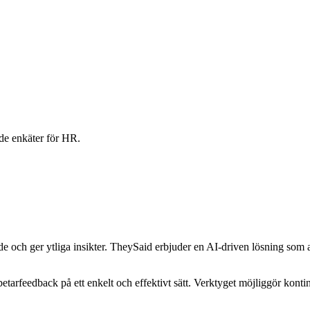
de enkäter för HR.
de och ger ytliga insikter. TheySaid erbjuder en AI-driven lösning som a
tarfeedback på ett enkelt och effektivt sätt. Verktyget möjliggör konti