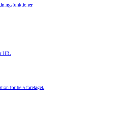
dningsfunktioner.
ör HR.
ion för hela företaget.