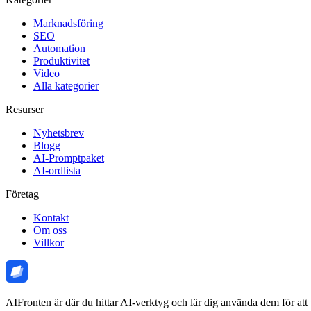
Marknadsföring
SEO
Automation
Produktivitet
Video
Alla kategorier
Resurser
Nyhetsbrev
Blogg
AI-Promptpaket
AI-ordlista
Företag
Kontakt
Om oss
Villkor
AIFronten är där du hittar AI-verktyg och lär dig använda dem för att 