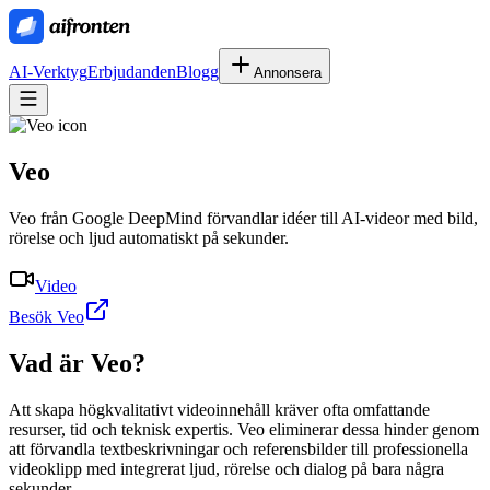
AI-Verktyg
Erbjudanden
Blogg
Annonsera
Veo
Veo från Google DeepMind förvandlar idéer till AI-videor med bild,
rörelse och ljud automatiskt på sekunder.
Video
Besök Veo
Vad är
Veo
?
Att skapa högkvalitativt videoinnehåll kräver ofta omfattande
resurser, tid och teknisk expertis. Veo eliminerar dessa hinder genom
att förvandla textbeskrivningar och referensbilder till professionella
videoklipp med integrerat ljud, rörelse och dialog på bara några
sekunder.