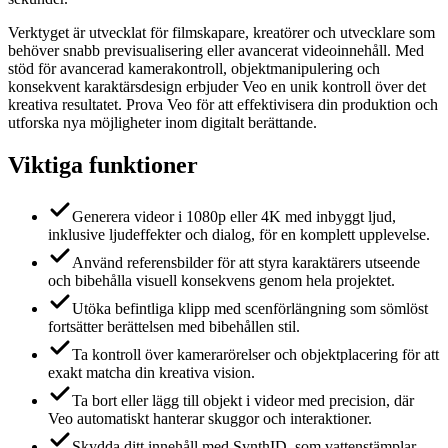
Verktyget är utvecklat för filmskapare, kreatörer och utvecklare som
behöver snabb previsualisering eller avancerat videoinnehåll. Med
stöd för avancerad kamerakontroll, objektmanipulering och
konsekvent karaktärsdesign erbjuder Veo en unik kontroll över det
kreativa resultatet. Prova Veo för att effektivisera din produktion och
utforska nya möjligheter inom digitalt berättande.
Viktiga funktioner
Generera videor i 1080p eller 4K med inbyggt ljud,
inklusive ljudeffekter och dialog, för en komplett upplevelse.
Använd referensbilder för att styra karaktärers utseende
och bibehålla visuell konsekvens genom hela projektet.
Utöka befintliga klipp med scenförlängning som sömlöst
fortsätter berättelsen med bibehållen stil.
Ta kontroll över kamerarörelser och objektplacering för att
exakt matcha din kreativa vision.
Ta bort eller lägg till objekt i videor med precision, där
Veo automatiskt hanterar skuggor och interaktioner.
Skydda ditt innehåll med SynthID, som vattenstämplar