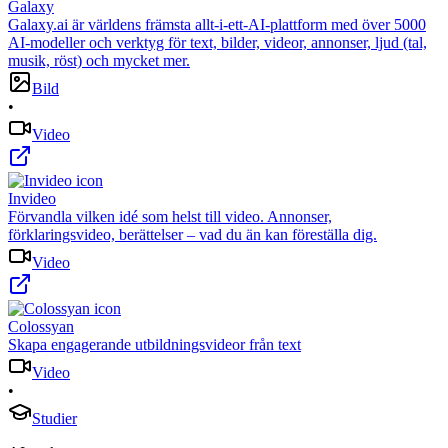
Galaxy
Galaxy.ai är världens främsta allt-i-ett-AI-plattform med över 5000
AI-modeller och verktyg för text, bilder, videor, annonser, ljud (tal,
musik, röst) och mycket mer.
Bild
•
Video
Invideo
Förvandla vilken idé som helst till video. Annonser,
förklaringsvideo, berättelser – vad du än kan föreställa dig.
Video
Colossyan
Skapa engagerande utbildningsvideor från text
Video
•
Studier