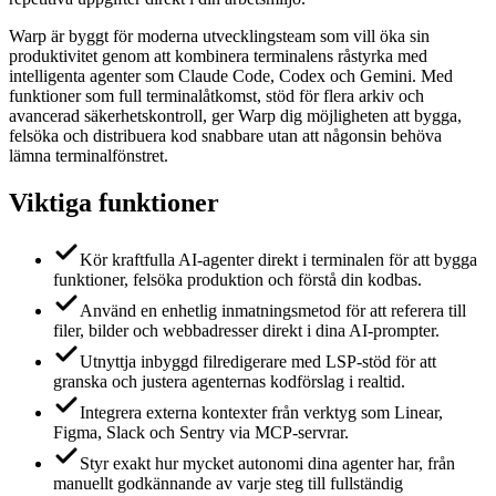
Warp är byggt för moderna utvecklingsteam som vill öka sin
produktivitet genom att kombinera terminalens råstyrka med
intelligenta agenter som Claude Code, Codex och Gemini. Med
funktioner som full terminalåtkomst, stöd för flera arkiv och
avancerad säkerhetskontroll, ger Warp dig möjligheten att bygga,
felsöka och distribuera kod snabbare utan att någonsin behöva
lämna terminalfönstret.
Viktiga funktioner
Kör kraftfulla AI-agenter direkt i terminalen för att bygga
funktioner, felsöka produktion och förstå din kodbas.
Använd en enhetlig inmatningsmetod för att referera till
filer, bilder och webbadresser direkt i dina AI-prompter.
Utnyttja inbyggd filredigerare med LSP-stöd för att
granska och justera agenternas kodförslag i realtid.
Integrera externa kontexter från verktyg som Linear,
Figma, Slack och Sentry via MCP-servrar.
Styr exakt hur mycket autonomi dina agenter har, från
manuellt godkännande av varje steg till fullständig