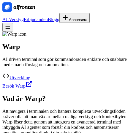
AI-Verktyg
Erbjudanden
Blogg
Annonsera
Warp
AI-driven terminal som gör kommandoraden enklare och snabbare
med smarta förslag och automation.
Utveckling
Besök Warp
Vad är
Warp
?
Att navigera i terminalen och hantera komplexa utvecklingsflöden
kräver ofta att man växlar mellan otaliga verktyg och kontextbyten.
Warp löser detta genom att integrera en avancerad terminal med
inbyggda AI-agenter som förstår din kodbas och automatiserar
repetitiva uppgifter direkt i din arbetsmiljö.