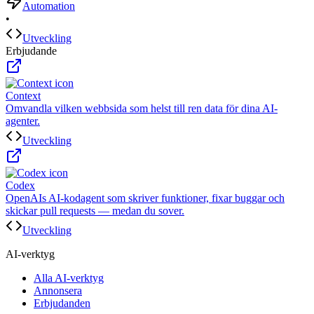
Automation
•
Utveckling
Erbjudande
Context
Omvandla vilken webbsida som helst till ren data för dina AI-
agenter.
Utveckling
Codex
OpenAIs AI-kodagent som skriver funktioner, fixar buggar och
skickar pull requests — medan du sover.
Utveckling
AI-verktyg
Alla AI-verktyg
Annonsera
Erbjudanden