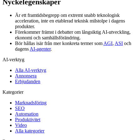
Nyckelegenskaper
Är ett framtidsbegrepp om extremt snabb teknologisk
acceleration, inte en etablerad teknisk milstolpe i dagens
produkter.
Förekommer främst i debatter om långsiktig AI-utveckling,
ekonomi och samhällsförändring.
Bör hållas isär från mer konkreta termer som
AGI
,
ASI
och
dagens
AI-agenter
.
AI-verktyg
Alla AI-verktyg
Annonsera
Erbjudanden
Kategorier
Marknadsföring
SEO
Automation
Produktivitet
Video
Alla kategorier