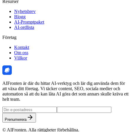
Resurser
Nyhetsbrev
Blogg
AI-Promptpaket
AI-ordlista
Företag
Kontakt
Om oss
Villkor
AIFronten är där du hittar AI-verktyg och lär dig använda dem för
att växa ditt företag. Vi täcker content, SEO, sociala medier och
automation så att du kan låta AI göra det som annars skulle kräva ett
helt team.
Prenumerera
©
AIFronten
. Alla rättigheter förbehållna.