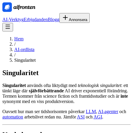
AI-Verktyg
Erbjudanden
Blogg
Annonsera
Hem
/
AI-ordlista
/
Singularitet
Singularitet
Singularitet
används ofta liktydigt med
teknologisk singularitet
: ett
tänkt läge där
självförbättrande
AI driver exponentiell förändring.
Termen kommer från science fiction och framtidsstudier och är
inte
synonymt med en viss produktversion.
Oavsett hur man ser tidshorisonten påverkar
LLM
,
AI-agenter
och
automation
arbetslivet redan nu. Jämför
ASI
och
AGI
.