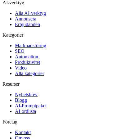
AI-verktyg
Alla AI-verktyg
Annonsera
Erbjudanden
Kategorier
Marknadsföring
SEO
Automation
Produktivitet
Video
Alla kategorier
Resurser
Nyhetsbrev
Blogg
AI-Promptpaket
AI-ordlista
Företag
Kontakt
Om oss