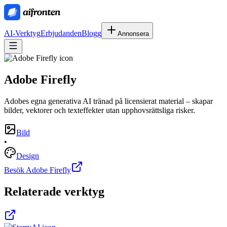
AI-Verktyg
Erbjudanden
Blogg
Annonsera
Adobe Firefly
Adobes egna generativa AI tränad på licensierat material – skapar
bilder, vektorer och texteffekter utan upphovsrättsliga risker.
Bild
•
Design
Besök Adobe Firefly
Relaterade verktyg