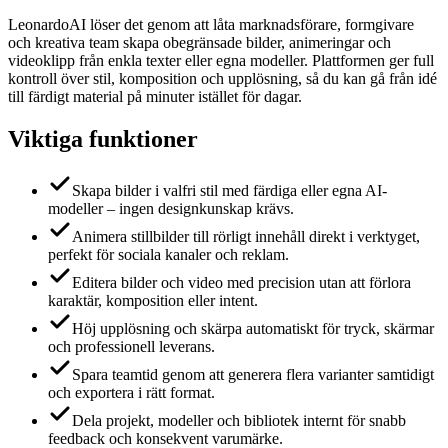
LeonardoAI löser det genom att låta marknadsförare, formgivare
och kreativa team skapa obegränsade bilder, animeringar och
videoklipp från enkla texter eller egna modeller. Plattformen ger full
kontroll över stil, komposition och upplösning, så du kan gå från idé
till färdigt material på minuter istället för dagar.
Viktiga funktioner
Skapa bilder i valfri stil med färdiga eller egna AI-
modeller – ingen designkunskap krävs.
Animera stillbilder till rörligt innehåll direkt i verktyget,
perfekt för sociala kanaler och reklam.
Editera bilder och video med precision utan att förlora
karaktär, komposition eller intent.
Höj upplösning och skärpa automatiskt för tryck, skärmar
och professionell leverans.
Spara teamtid genom att generera flera varianter samtidigt
och exportera i rätt format.
Dela projekt, modeller och bibliotek internt för snabb
feedback och konsekvent varumärke.