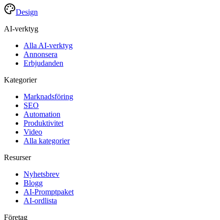
Design
AI-verktyg
Alla AI-verktyg
Annonsera
Erbjudanden
Kategorier
Marknadsföring
SEO
Automation
Produktivitet
Video
Alla kategorier
Resurser
Nyhetsbrev
Blogg
AI-Promptpaket
AI-ordlista
Företag