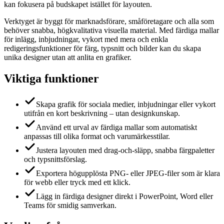
kan fokusera på budskapet istället för layouten.
Verktyget är byggt för marknadsförare, småföretagare och alla som
behöver snabba, högkvalitativa visuella material. Med färdiga mallar
för inlägg, inbjudningar, vykort med mera och enkla
redigeringsfunktioner för färg, typsnitt och bilder kan du skapa
unika designer utan att anlita en grafiker.
Viktiga funktioner
Skapa grafik för sociala medier, inbjudningar eller vykort
utifrån en kort beskrivning – utan designkunskap.
Använd ett urval av färdiga mallar som automatiskt
anpassas till olika format och varumärkesstilar.
Justera layouten med drag‑och‑släpp, snabba färgpaletter
och typsnittsförslag.
Exportera högupplösta PNG‑ eller JPEG‑filer som är klara
för webb eller tryck med ett klick.
Lägg in färdiga designer direkt i PowerPoint, Word eller
Teams för smidig samverkan.