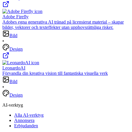
Adobe Firefly
Adobes egna generativa AI tränad på licensierat material – skapar
bilder, vektorer och texteffekter utan upphovsrättsliga risker.
Bild
•
Design
LeonardoAI
Förvandla din kreativa vision till fantastiska visuella verk
Bild
•
Design
AI-verktyg
Alla AI-verktyg
Annonsera
Erbjudanden