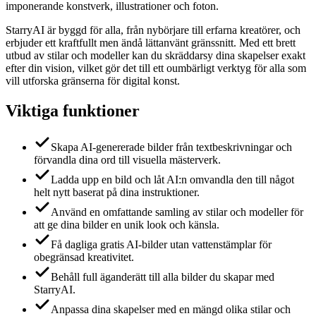
imponerande konstverk, illustrationer och foton.
StarryAI är byggd för alla, från nybörjare till erfarna kreatörer, och
erbjuder ett kraftfullt men ändå lättanvänt gränssnitt. Med ett brett
utbud av stilar och modeller kan du skräddarsy dina skapelser exakt
efter din vision, vilket gör det till ett oumbärligt verktyg för alla som
vill utforska gränserna för digital konst.
Viktiga funktioner
Skapa AI-genererade bilder från textbeskrivningar och
förvandla dina ord till visuella mästerverk.
Ladda upp en bild och låt AI:n omvandla den till något
helt nytt baserat på dina instruktioner.
Använd en omfattande samling av stilar och modeller för
att ge dina bilder en unik look och känsla.
Få dagliga gratis AI-bilder utan vattenstämplar för
obegränsad kreativitet.
Behåll full äganderätt till alla bilder du skapar med
StarryAI.
Anpassa dina skapelser med en mängd olika stilar och