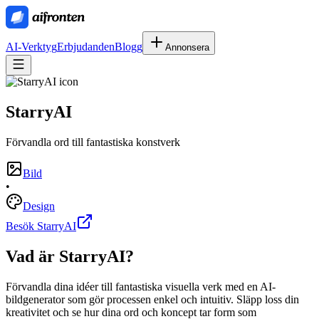
AI-Verktyg
Erbjudanden
Blogg
Annonsera
StarryAI
Förvandla ord till fantastiska konstverk
Bild
•
Design
Besök StarryAI
Vad är
StarryAI
?
Förvandla dina idéer till fantastiska visuella verk med en AI-
bildgenerator som gör processen enkel och intuitiv. Släpp loss din
kreativitet och se hur dina ord och koncept tar form som