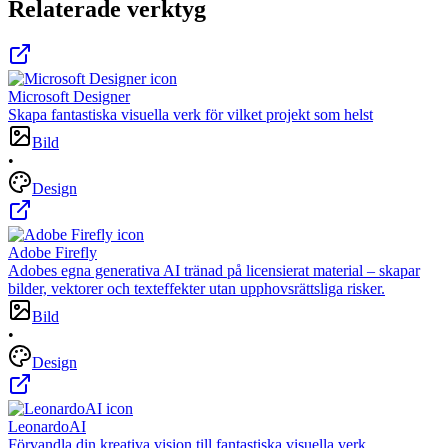
Relaterade verktyg
Microsoft Designer
Skapa fantastiska visuella verk för vilket projekt som helst
Bild
•
Design
Adobe Firefly
Adobes egna generativa AI tränad på licensierat material – skapar
bilder, vektorer och texteffekter utan upphovsrättsliga risker.
Bild
•
Design
LeonardoAI
Förvandla din kreativa vision till fantastiska visuella verk